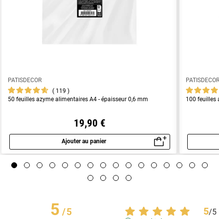
PATISDECOR
PATISDECO
119
50 feuilles azyme alimentaires A4 - épaisseur 0,6 mm
100 feuilles
19,90 €
Ajouter au panier
Aperçu rapide
5
5
/
5
/
5