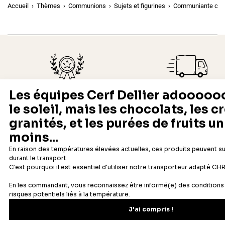
Accueil
Thèmes
Communions
Sujets et figurines
Communiante chap
Depuis 1932
Livraison rapide 24/48
Fabricant français reconnu
Offerte dès 69 € en point rela
Newsletter
Recevez les recettes, astuces et offres spéciales.
S'inscrire