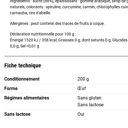
Ingrédients : sucre (88%), épaississant : gomme arabique, sirop de
naturels, colorants : spiruline, curcumine, carmin, chlorophylles cui
carnauba, cire d'abeille.
Allergènes : peut contenir des traces de fruits à coque.
Déclaration nutritionnelle pour 100 g :
Énergie 1520 kJ / 358 kcal; Graisses 0 g, dont saturés 0 g; Glucides
0,0 g; Sel <0,01 g
Fiche technique
Conditionnement
200 g
Forme
Œuf
Régimes alimentaires
Sans gluten
Sans lactose
Sans lactose
Oui