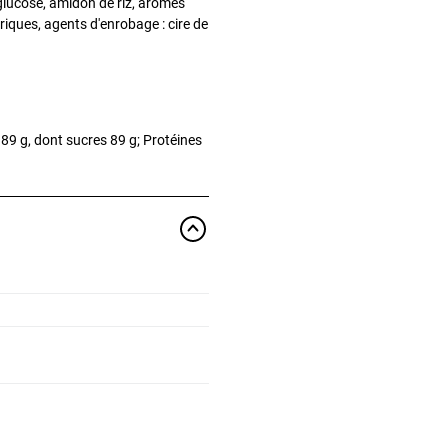
 glucose, amidon de riz, arômes
vriques, agents d'enrobage : cire de
 89 g, dont sucres 89 g; Protéines