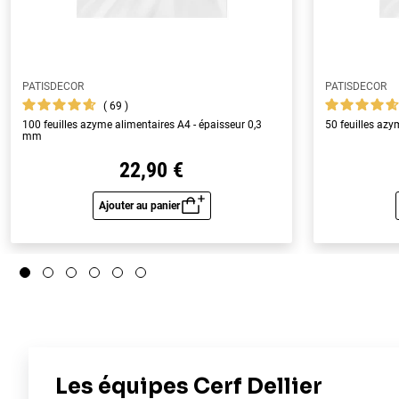
PATISDECOR
PATISDECOR
69
100 feuilles azyme alimentaires A4 - épaisseur 0,3
50 feuilles az
mm
22,90 €
Ajouter au panier
Aperçu rapide
4.5
/
5