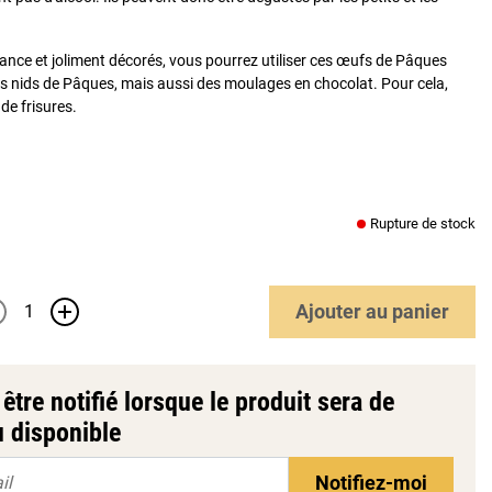
ance et joliment décorés, vous pourrez utiliser ces œufs de Pâques
s nids de Pâques, mais aussi des moulages en chocolat. Pour cela,
de frisures.
Rupture de stock
Ajouter
au panier
+
être notifié lorsque le produit sera de
 disponible
Notifiez-moi