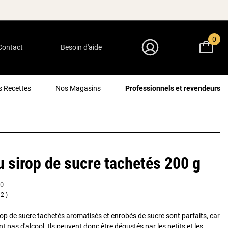
0
Contact
Besoin d'aide
Mon Compte
 Recettes
Nos Magasins
Professionnels et revendeurs
 sirop de sucre tachetés 200 g
0
2
op de sucre tachetés aromatisés et enrobés de sucre sont parfaits, car
nt pas d'alcool. Ils peuvent donc être dégustés par les petits et les