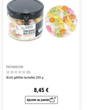
PATISDECOR
(0)
Œufs gélifiés tachetés 200 g
8,45 €
Ajouter au panier
Aperçu rapide