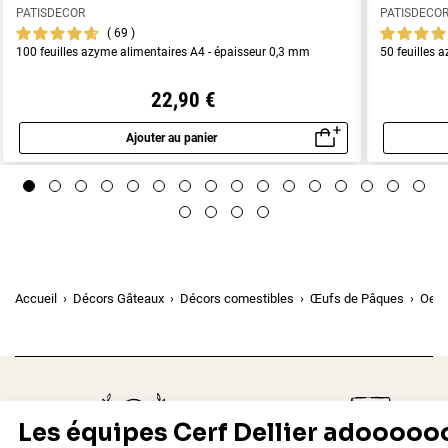
PATISDECOR
PATISDECO
69
100 feuilles azyme alimentaires A4 - épaisseur 0,3 mm
50 feuilles 
22,90 €
Ajouter au panier
Aperçu rapide
Accueil
Décors Gâteaux
Décors comestibles
Œufs de Pâques
Oeuf