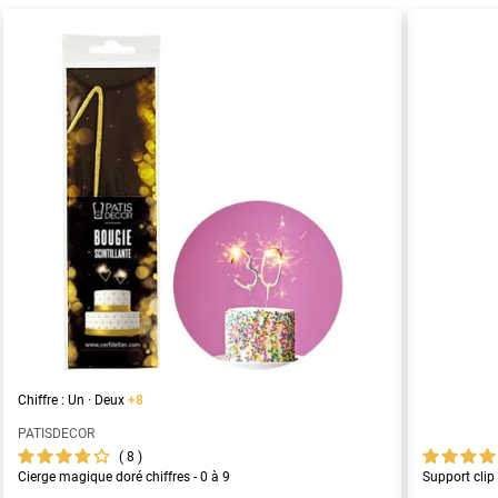
Chiffre : Un · Deux
+8
PATISDECOR
8
Cierge magique doré chiffres - 0 à 9
Support clip 