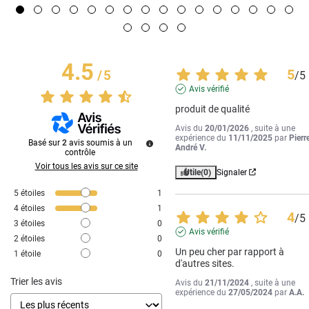
4.5
5
/
5
/
5
Avis vérifié
produit de qualité
Avis du
20/01/2026
, suite à une
expérience du
11/11/2025
par
Pierr
Basé sur
2
avis soumis à un
André V.
contrôle
Voir tous les avis sur ce site
Utile
(0)
Signaler
5
étoiles
1
4
étoiles
1
4
/
5
3
étoiles
0
Avis vérifié
2
étoiles
0
Un peu cher par rapport à 
1
étoile
0
d'autres sites.
Trier les avis
Avis du
21/11/2024
, suite à une
expérience du
27/05/2024
par
A.A.