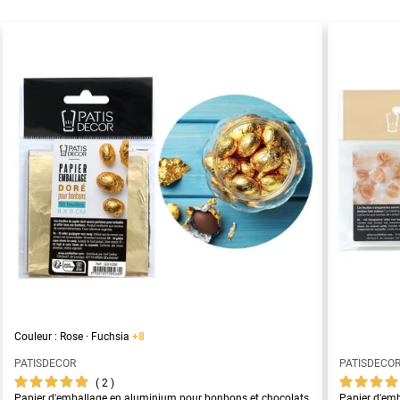
Couleur : Rose · Fuchsia
+8
PATISDECOR
PATISDECO
2
Papier d'emballage en aluminium pour bonbons et chocolats
Papier d'em