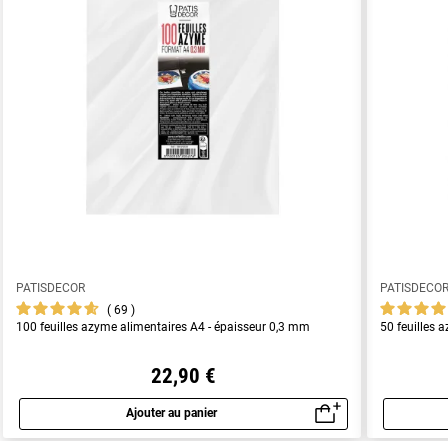
PATISDECOR
PATISDECO
69
100 feuilles azyme alimentaires A4 - épaisseur 0,3 mm
50 feuilles 
22,90 €
Ajouter au panier
Aperçu rapide