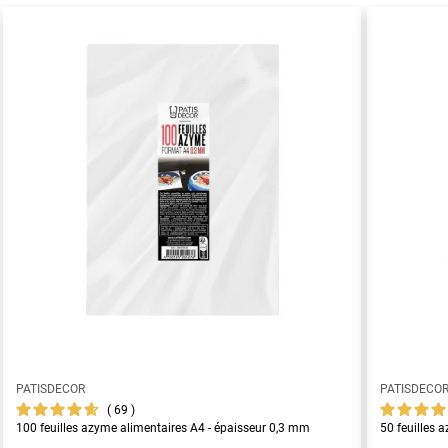
PATISDECOR
PATISDECO
69
100 feuilles azyme alimentaires A4 - épaisseur 0,3 mm
50 feuilles 