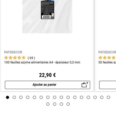
PATISDECOR
PATISDECO
69
100 feuilles azyme alimentaires A4 - épaisseur 0,3 mm
50 feuilles 
22,90 €
Ajouter au panier
Aperçu rapide