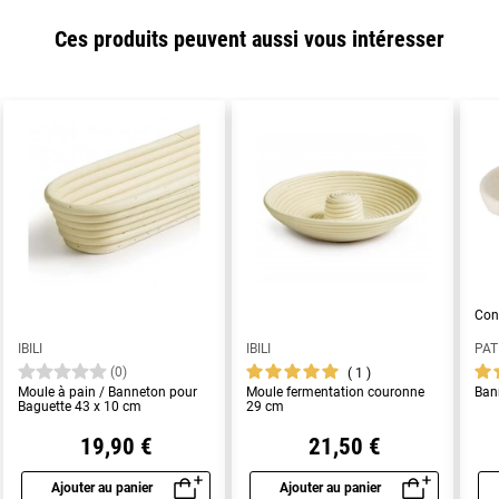
Ces produits peuvent aussi vous intéresser
Con
IBILI
IBILI
PAT
(0)
1
Moule à pain / Banneton pour
Moule fermentation couronne
Bann
Baguette 43 x 10 cm
29 cm
19,90 €
21,50 €
Ajouter au panier
Ajouter au panier