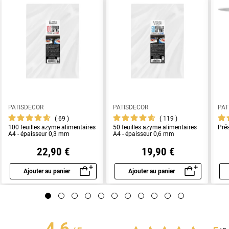
PATISDECOR
PATISDECOR
PAT
69
119
100 feuilles azyme alimentaires
50 feuilles azyme alimentaires
Pré
A4 - épaisseur 0,3 mm
A4 - épaisseur 0,6 mm
22,90 €
19,90 €
Ajouter au panier
Ajouter au panier
Aperçu rapide
Aperçu rapide
4.6