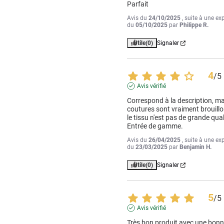
Parfait
Avis du
24/10/2025
, suite à une ex
du
05/10/2025
par
Philippe R.
Utile
(0)
Signaler
4
/
5
Avis vérifié
Correspond à la description, mai
coutures sont vraiment brouillo
le tissu n'est pas de grande quali
Entrée de gamme.
Avis du
26/04/2025
, suite à une ex
du
23/03/2025
par
Benjamin H.
Utile
(0)
Signaler
5
/
5
Avis vérifié
Très bon produit avec une bonn