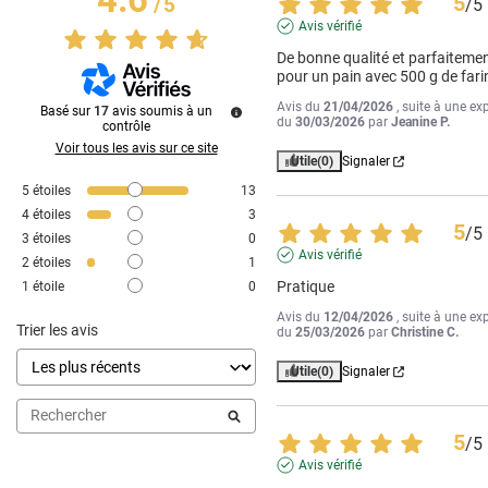
5
/
5
/
5
Avis vérifié
De bonne qualité et parfaitemen
pour un pain avec 500 g de fari
Avis du
21/04/2026
, suite à une ex
Basé sur
17
avis soumis à un
du
30/03/2026
par
Jeanine P.
contrôle
Voir tous les avis sur ce site
Utile
(0)
Signaler
5
étoiles
13
4
étoiles
3
5
/
5
3
étoiles
0
Avis vérifié
2
étoiles
1
Pratique
1
étoile
0
Avis du
12/04/2026
, suite à une ex
Trier les avis
du
25/03/2026
par
Christine C.
Utile
(0)
Signaler
5
/
5
Avis vérifié