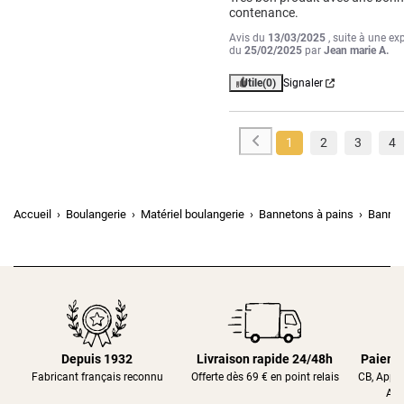
contenance.
Avis du
13/03/2025
, suite à une ex
du
25/02/2025
par
Jean marie A.
Utile
(0)
Signaler
1
2
3
4
Accueil
Boulangerie
Matériel boulangerie
Bannetons à pains
Banneto
Depuis 1932
Livraison rapide 24/48h
Paieme
Fabricant français reconnu
Offerte dès 69 € en point relais
CB, Appl
Alm