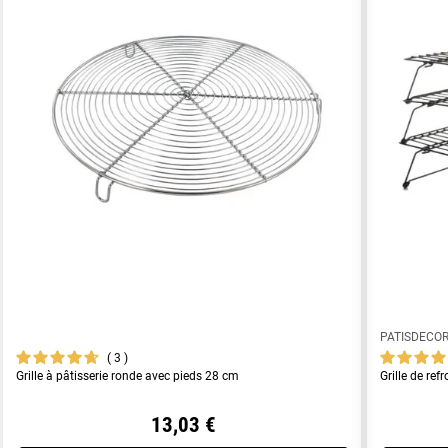
PATISDECO
3
Grille à pâtisserie ronde avec pieds 28 cm
Grille de re
13,03 €