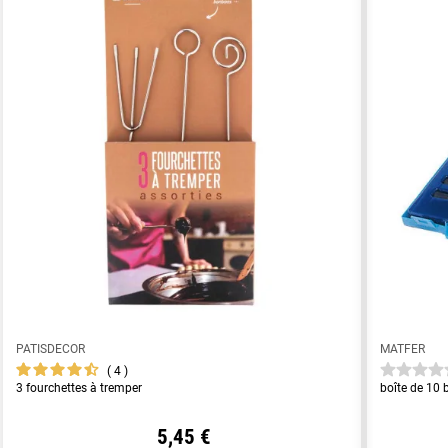
PATISDECOR
MATFER
4
3 fourchettes à tremper
boîte de 10 
5,45 €