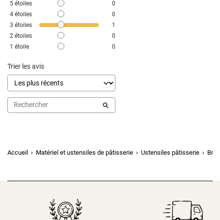
5
étoiles
0
4
étoiles
0
3
étoiles
1
2
étoiles
0
1
étoile
0
Trier les avis
Accueil
Matériel et ustensiles de pâtisserie
Ustensiles pâtisserie
Broc