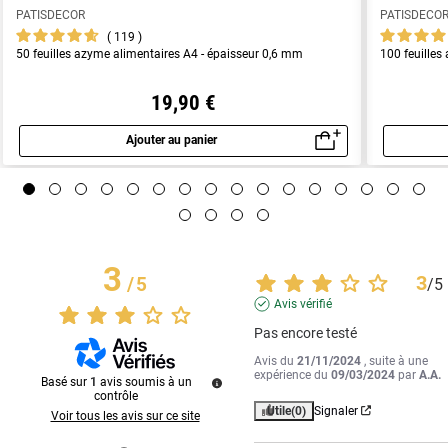
PATISDECOR
PATISDECO
119
50 feuilles azyme alimentaires A4 - épaisseur 0,6 mm
100 feuilles
19,90 €
Ajouter au panier
Aperçu rapide
3
3
/
5
/
5
Avis vérifié
Pas encore testé
Avis du
21/11/2024
, suite à une
expérience du
09/03/2024
par
A.A.
Basé sur
1
avis soumis à un
contrôle
Utile
(0)
Signaler
Voir tous les avis sur ce site