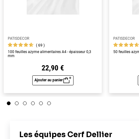
PATISDECOR
PATISDECOR
69
100 feuilles azyme alimentaires A4 - épaisseur 0,3
50 feuilles az
mm
22,90 €
Ajouter au panier
Aperçu rapide
5
/
5