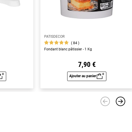
PATISDECOR
84
Fondant blanc pâtissier - 1 Kg
7,90 €
Ajouter au panier
u rapide
Aperçu rapide