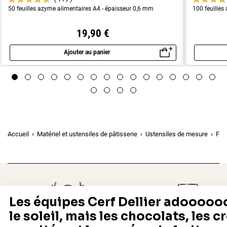
50 feuilles azyme alimentaires A4 - épaisseur 0,6 mm
100 feuilles
19,90 €
Ajouter au panier
Aperçu rapide
Accueil
Matériel et ustensiles de pâtisserie
Ustensiles de mesure
Fla
Depuis 1932
Livraison rapide 24/48
Fabricant français reconnu
Offerte dès 69 € en point rela