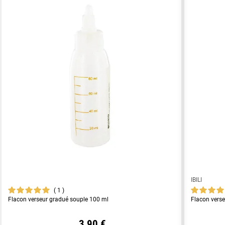
IBILI
1
Flacon verseur gradué souple 100 ml
Flacon vers
3,90 €