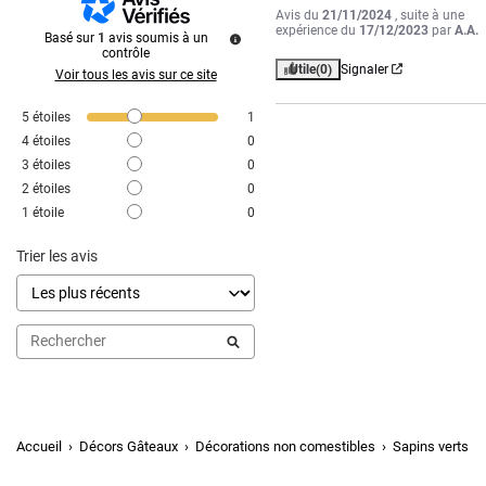
Avis du
21/11/2024
, suite à une
expérience du
17/12/2023
par
A.A.
Basé sur
1
avis soumis à un
contrôle
Utile
(0)
Signaler
Voir tous les avis sur ce site
5
étoiles
1
4
étoiles
0
3
étoiles
0
2
étoiles
0
1
étoile
0
Trier les avis
Accueil
Décors Gâteaux
Décorations non comestibles
Sapins verts su