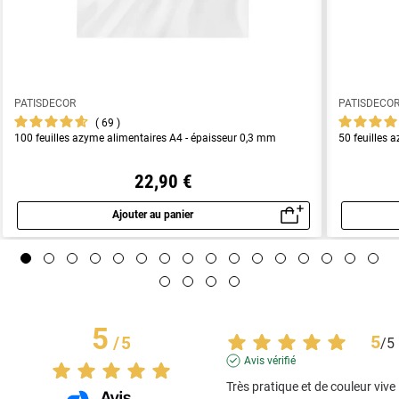
PATISDECOR
PATISDECO
69
100 feuilles azyme alimentaires A4 - épaisseur 0,3 mm
50 feuilles 
22,90 €
Ajouter au panier
Aperçu rapide
5
5
/
5
/
5
Avis vérifié
Très pratique et de couleur vive