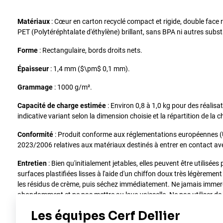
Matériaux
: Cœur en carton recyclé compact et rigide, double face r
PET (Polytéréphtalate d'éthylène) brillant, sans BPA ni autres subs
Forme
: Rectangulaire, bords droits nets.
Épaisseur
: 1,4 mm ($\pm$ 0,1 mm).
Grammage
: 1000 g/m².
Capacité de charge estimée
: Environ 0,8 à 1,0 kg pour des réalis
indicative variant selon la dimension choisie et la répartition de la c
Conformité
: Produit conforme aux réglementations européennes (
2023/2006 relatives aux matériaux destinés à entrer en contact ave
Entretien
: Bien qu'initialement jetables, elles peuvent être utilisées
surfaces plastifiées lisses à l'aide d'un chiffon doux très légèremen
les résidus de crème, puis séchez immédiatement. Ne jamais immerg
abondamment et ne pas mettre au lave-vaisselle. Ne pas utiliser de 
ni d'éponges abrasives.