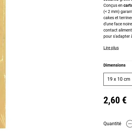
Conçus en
cart
(< 2 mm) garant
cakes et terrine
d'une face noir
contact aliment
pour s'adapter 
Lire plus
Dimensions
19 x 10 cm
2,60 €
Quantité
-