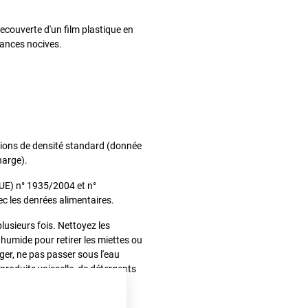
ecouverte d'un film plastique en
tances nocives.
ations de densité standard (donnée
harge).
UE) n° 1935/2004 et n°
c les denrées alimentaires.
 plusieurs fois. Nettoyez les
t humide pour retirer les miettes ou
er, ne pas passer sous l'eau
produits vaisselle, de détergents