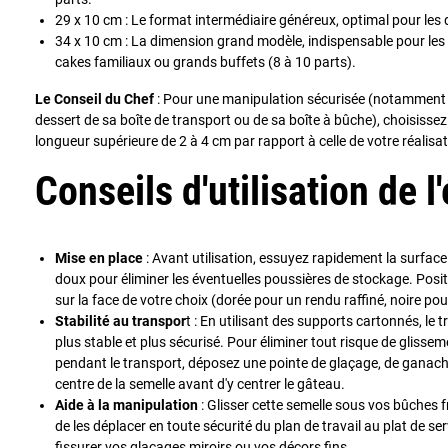
29 x 10 cm : Le format intermédiaire généreux, optimal pour les d
34 x 10 cm : La dimension grand modèle, indispensable pour les
cakes familiaux ou grands buffets (8 à 10 parts).
Le Conseil du Chef
: Pour une manipulation sécurisée (notamment p
dessert de sa boîte de transport ou de sa boîte à bûche), choisisse
longueur supérieure de 2 à 4 cm par rapport à celle de votre réalisat
Conseils d'utilisation de l
Mise en place
: Avant utilisation, essuyez rapidement la surface 
doux pour éliminer les éventuelles poussières de stockage. Posi
sur la face de votre choix (dorée pour un rendu raffiné, noire pou
Stabilité au transpor
t : En utilisant des supports cartonnés, le 
plus stable et plus sécurisé. Pour éliminer tout risque de glissem
pendant le transport, déposez une pointe de glaçage, de ganache
centre de la semelle avant d'y centrer le gâteau.
Aide à la manipulation
: Glisser cette semelle sous vos bûches 
de les déplacer en toute sécurité du plan de travail au plat de ser
fissurer vos glaçages miroirs ou vos décors fins.