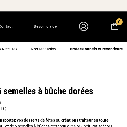
0
Contact
Besoin d'aide
Mon Compte
 Recettes
Nos Magasins
Professionnels et revendeurs
5 semelles à bûche dorées
3
18
ansportez vos desserts de fêtes ou créations traiteur en toute
u lot de 5 semelles à bûches rectangulaires or / noir Patisdécor !