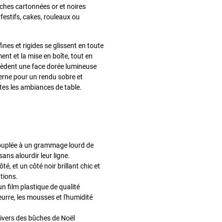
ûches cartonnées or et noires
festifs, cakes, rouleaux ou
ines et rigides se glissent en toute
ent et la mise en boîte, tout en
ssèdent une face dorée lumineuse
derne pour un rendu sobre et
es les ambiances de table.
couplée à un grammage lourd de
ns alourdir leur ligne.
té, et un côté noir brillant chic et
tions.
n film plastique de qualité
eurre, les mousses et l'humidité
nivers des bûches de Noël