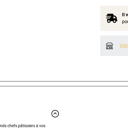
Il
pou
Voir
ands chefs pâtissiers à vos