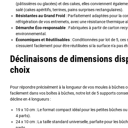
(pâtissières ou glacées) et des cakes, elles conviennent égale
salé (cakes apéritifs, terrines, pains surprises rectangulaires).
Résistantes au Grand Froid
: Parfaitement adaptées pour la cong
réfrigération de vos entremets, avec une résistance thermique al
Démarche Éco-responsable
: Fabriquées à partir de carton recyc
environnemental.
Économiques et Réutilisables
: Conditionnées par lot de 5, ces 
s'essuient facilement pour être réutilisées si la surface n'a pas 
Déclinaisons de dimensions dis
choix
Pour répondre précisément à la longueur de vos moules à bûches ou 
facilement dans vos boîtes à bûches, notre lot de 5 supports conser
décline en 4 longueurs :
19 x 10 cm : Le format compact idéal pour les petites bûches ou 
4 parts).
24 x 10 cm : La taille standard universelle, parfaite pour les bûc
parts.