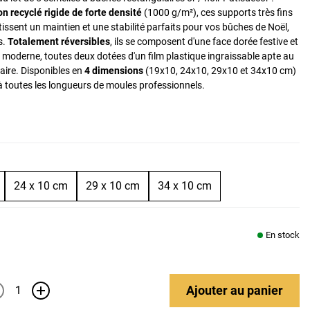
on recyclé rigide de forte densité
(1000 g/m²), ces supports très fins
issent un maintien et une stabilité parfaits pour vos bûches de Noël,
s.
Totalement réversibles
, ils se composent d'une face dorée festive et
e moderne, toutes deux dotées d'un film plastique ingraissable apte au
aire. Disponibles en
4 dimensions
(19x10, 24x10, 29x10 et 34x10 cm)
à toutes les longueurs de moules professionnels.
24 x 10 cm
29 x 10 cm
34 x 10 cm
En stock
Ajouter
au panier
+