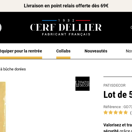
Livraison en point relais offerte dès 69€
équiper pour la rentrée
Collabs
Nouveautés
Nos
 à bûche dorées
PATISDECOR
Lot de 
Référence :
GD7
Valorisez et tr
sécurité
grâce a