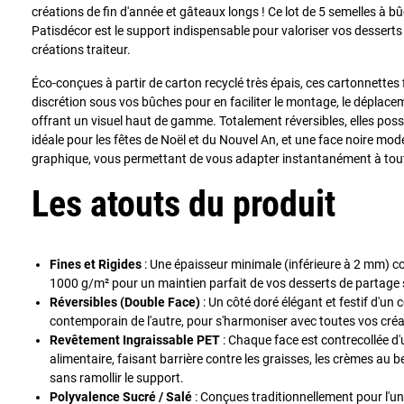
créations de fin d'année et gâteaux longs ! Ce lot de 5 semelles à b
Patisdécor est le support indispensable pour valoriser vos desserts 
créations traiteur.
Éco-conçues à partir de carton recyclé très épais, ces cartonnettes f
discrétion sous vos bûches pour en faciliter le montage, le déplacem
offrant un visuel haut de gamme. Totalement réversibles, elles po
idéale pour les fêtes de Noël et du Nouvel An, et une face noire mo
graphique, vous permettant de vous adapter instantanément à tout
Les atouts du produit
Fines et Rigides
: Une épaisseur minimale (inférieure à 2 mm) 
1000 g/m² pour un maintien parfait de vos desserts de partage sa
Réversibles (Double Face)
: Un côté doré élégant et festif d'un cô
contemporain de l'autre, pour s'harmoniser avec toutes vos créa
Revêtement Ingraissable PET
: Chaque face est contrecollée d'u
alimentaire, faisant barrière contre les graisses, les crèmes au b
sans ramollir le support.
Polyvalence Sucré / Salé
: Conçues traditionnellement pour l'u