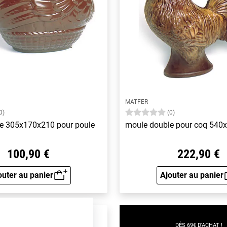
MATFER
0)
(0)
e 305x170x210 pour poule
moule double pour coq 
100,90 €
222,90 €
outer au panier
Ajouter au panier
Aperçu rapide
Aperçu 
e
DÈS 69€ D'ACHAT !