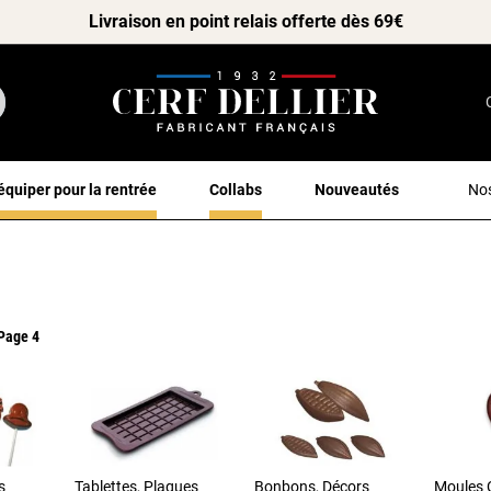
Livraison en point relais offerte dès 69€
équiper pour la rentrée
Collabs
Nouveautés
Nos
 Page 4
s
Tablettes, Plaques
Bonbons, Décors
Moules 