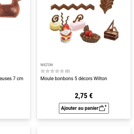
WILTON
(0)
veuses 7 cm
Moule bonbons 5 décors Wilton
2,75 €
Ajouter au panier
Aperçu rapide