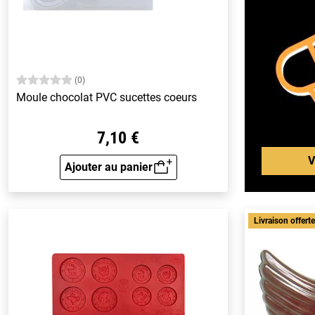
(0)
Moule chocolat PVC sucettes coeurs
7,10 €
V
Ajouter au panier
Aperçu rapide
Livraison offert