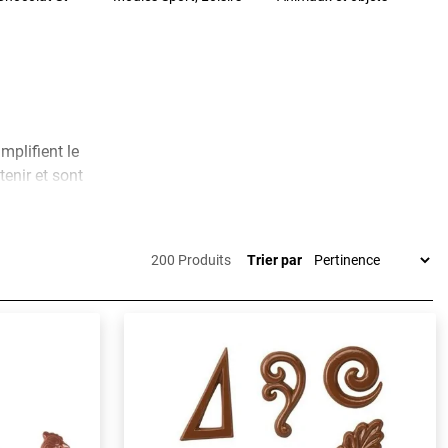
mplifient le
tenir et sont
as, décorer un
200 Produits
Trier par
ère, coque,