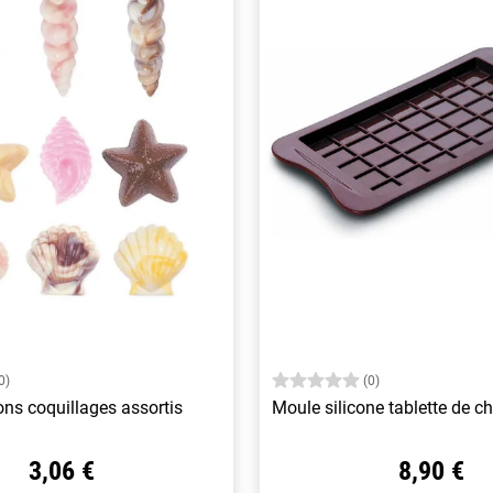
0)
(0)
ns coquillages assortis
Moule silicone tablette de c
3,06 €
8,90 €