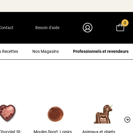
0
Contact
Besoin d'aide
Mon Compte
 Recettes
Nos Magasins
Professionnels et revendeurs
Chocolat St-
Moules Sport, Loisirs
Animaux et objets