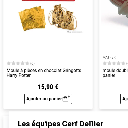
MATFER
(0)
(
Moule à pièces en chocolat Gringotts
moule doubl
Harry Potter
panier
15,90 €
Ajouter au panier
Aj
Aperçu rapide
Livraison offert