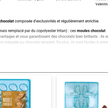
Valentin
chocolat
composée d'exclusivités et régulièrement enrichie.
ais remplacé par du copolyester tritan) : ces
moules chocolat
ntages et vous garantissent des chocolats bien brillants : ils si
e inégalée au chocolat tempéré. De plus, ils sont faciles à entre
tant de faire facilement de délicieux chocolats pour, pourquoi p
 (Pâques, Noël...), et de toutes les formes : tablette, plaque, sph
olat de couverture
.