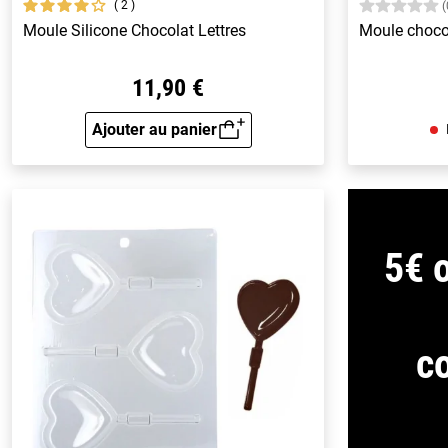
2
(
Moule Silicone Chocolat Lettres
Moule chocog
11,90 €
Ajouter au panier
Aperçu rapide
5€ o
c