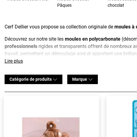
Pâques
chocolat
Cerf Dellier vous propose sa collection originale de
moules à 
Découvrez sur notre site les
moules en polycarbonate
(désorm
professionnels
rigides et transparents offrent de nombreux ava
travail, permettent un démoulage aisé et apportent une brillanc
incassables. Sans oublier les
Lire plus
moules chocolat silicone
permet
gâteau.
Catégorie de produits
Marque
Vous trouverez des
moules chocolat
pour toutes les occasions
oeuf, lapin, poule...)
Nos moules à chocolat s'utilisent exclusivement avec du
choc