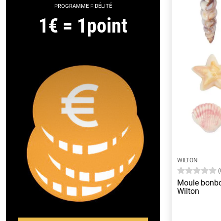
PROGRAMME FIDÉLITÉ
1€ = 1point
WILTON
(
Moule bonbo
Wilton