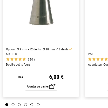
Option : Ø 9 mm - 12 dents · Ø 18 mm - 18 dents
+1
MATFER
PME
20
Douille petits fours
Adaptateur Cou
6,00 €
Dès
Ajouter au panier
Aperçu rapide