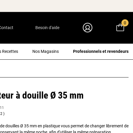
0
Contact
Besoin d'aide
Mon Compte
 Recettes
Nos Magasins
Professionnels et revendeurs
eur à douille Ø 35 mm
11
2
de douilles Ø 35 mm en plastique vous permet de changer librement de
 conservant la même poche, afin d'utiliser la même préparation.