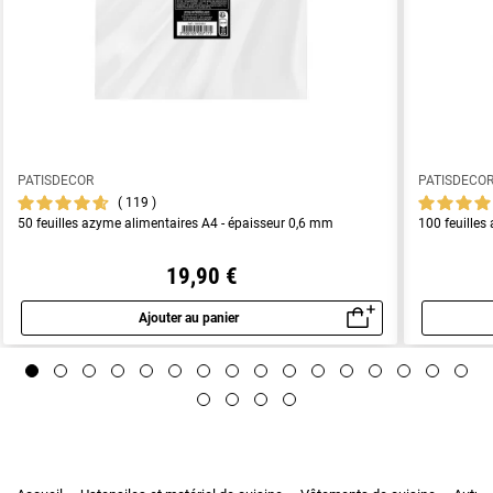
PATISDECOR
PATISDECO
119
50 feuilles azyme alimentaires A4 - épaisseur 0,6 mm
100 feuilles
19,90 €
Ajouter au panier
Aperçu rapide