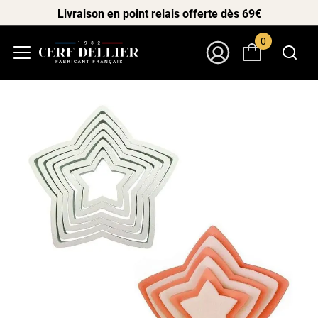
Livraison en point relais offerte dès 69€
0
Menu
Mon Compte