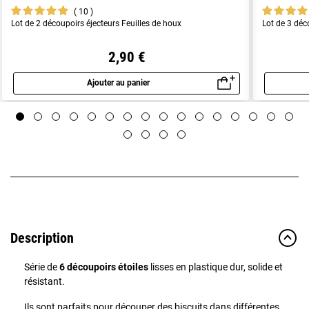
10
Lot de 2 découpoirs éjecteurs Feuilles de houx
Lot de 3 déc
2,90 €
Ajouter au panier
Aperçu rapide
Description
Série de
6 découpoirs étoiles
lisses en plastique dur, solide et
résistant.
Ils sont parfaits pour découper des biscuits dans différentes