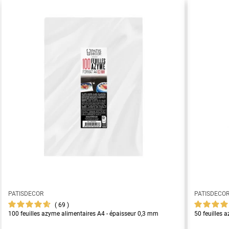
PATISDECOR
PATISDECO
69
100 feuilles azyme alimentaires A4 - épaisseur 0,3 mm
50 feuilles 