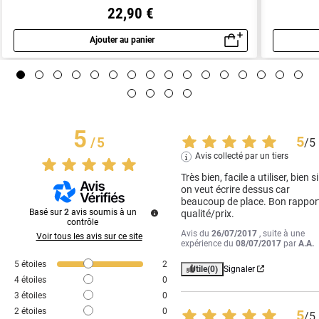
22,90 €
Ajouter au panier
Aperçu rapide
5
5
/
5
/
5
Avis collecté par un tiers
Très bien, facile a utiliser, bien si 
on veut écrire dessus car 
beaucoup de place. Bon rapport
Basé sur
2
avis soumis à un
qualité/prix.
contrôle
Avis du
26/07/2017
, suite à une
Voir tous les avis sur ce site
expérience du
08/07/2017
par
A.A.
5
étoiles
2
Utile
(0)
Signaler
4
étoiles
0
3
étoiles
0
2
étoiles
0
5
/
5