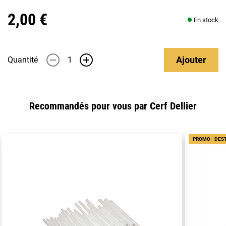
2,00 €
En stock
Ajouter
Quantité
-
+
Recommandés pour vous par Cerf Dellier
PROMO - DES