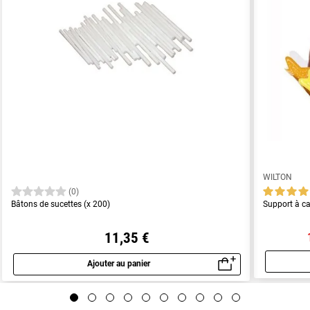
WILTON
(0)
Bâtons de sucettes (x 200)
Support à ca
11,35 €
Ajouter au panier
Aperçu rapide