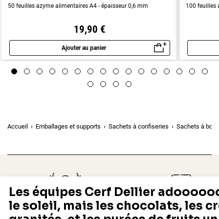
50 feuilles azyme alimentaires A4 - épaisseur 0,6 mm
100 feuilles
19,90 €
Ajouter au panier
Aperçu rapide
Accueil
Emballages et supports
Sachets à confiseries
Sachets à bon
Depuis 1932
Livraison rapide 24/48
Fabricant français reconnu
Offerte dès 69 € en point rela