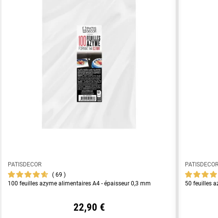
PATISDECOR
PATISDECO
69
100 feuilles azyme alimentaires A4 - épaisseur 0,3 mm
50 feuilles 
22,90 €