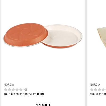
NORDIA
NORDIA
(0)
Tourtière en carton 23 cm (x30)
Moule carto
14,90 €