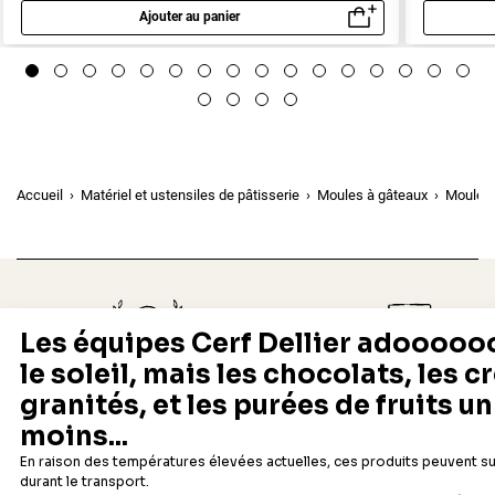
Ajouter au panier
Aperçu rapide
Accueil
Matériel et ustensiles de pâtisserie
Moules à gâteaux
Moules 
Depuis 1932
Livraison rapide 24/48
Fabricant français reconnu
Offerte dès 69 € en point rela