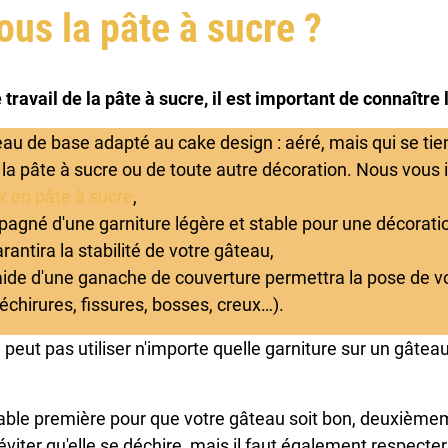
ous la pâte à sucre ?
travail de la pâte à sucre, il est important de connaître 
âteau de base adapté au cake design : aéré, mais qui se ti
 la pâte à sucre ou de toute autre décoration. Nous vous 
x en pâte à sucre
,
agné d'une garniture légère et stable pour une décoratio
antira la stabilité de votre gâteau,
l'aide d'une ganache de couverture permettra la pose de vo
chirures, fissures, bosses, creux…).
e peut pas utiliser n'importe quelle garniture sur un gâteau
sable première pour que votre gâteau soit bon, deuxièmem
viter qu'elle se déchire, mais il faut également respecter