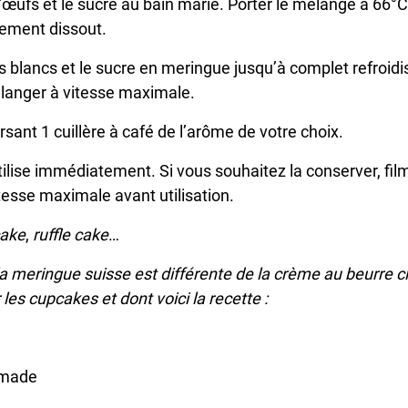
d’œufs et le sucre au bain marie. Porter le mélange à 66°
tement dissout.
es blancs et le sucre en meringue jusqu’à complet refroidi
langer à vitesse maximale.
sant 1 cuillère à café de l’arôme de votre choix.
ilise immédiatement. Si vous souhaitez la conserver, film
tesse maximale avant utilisation.
cake
,
ruffle cake
…
a meringue suisse est différente de la crème au beurre cla
les cupcakes et dont voici la recette :
mmade