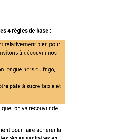
les 4 règles de base :
ent relativement bien pour
invitons à découvrir nos
n longue hors du frigo,
tre pâte à sucre facile et
 que l'on va recouvrir de
ent pour faire adhérer la
 les règles sanitaires en