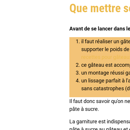
Que mettre s
Avant de se lancer dans le 
il faut réaliser un g
supporter le poids de
recettes pour gâteau
ce gâteau est accomp
un montage réussi gar
un lissage parfait à 
sans catastrophes (dé
Il faut donc savoir qu'on n
pâte à sucre.
La garniture est indispen
pâte à sucre au gâteau et é