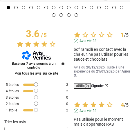
3.6
1
/
5
/
5
Avis vérifié
bof ramolli en contact avec la 
chaleur, ne pas utiliser pour les 
sauce et chocolats
Basé sur
7
avis soumis à un
Avis du
20/12/2025
, suite à une
contrôle
expérience du
21/09/2025
par
Auro
Voir tous les avis sur ce site
O.
5
étoiles
3
Utile
(0)
Signaler
4
étoiles
2
3
étoiles
0
4
2
étoiles
0
/
5
1
étoile
2
Avis vérifié
Pas utilisée pour le moment 
Trier les avis
mais d'apparence RAS