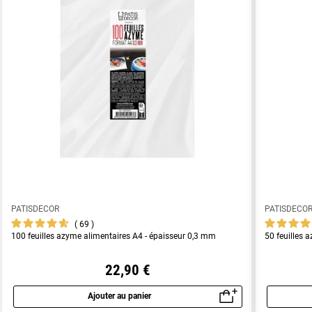
PATISDECOR
PATISDECO
69
100 feuilles azyme alimentaires A4 - épaisseur 0,3 mm
50 feuilles 
22,90 €
Ajouter au panier
Aperçu rapide