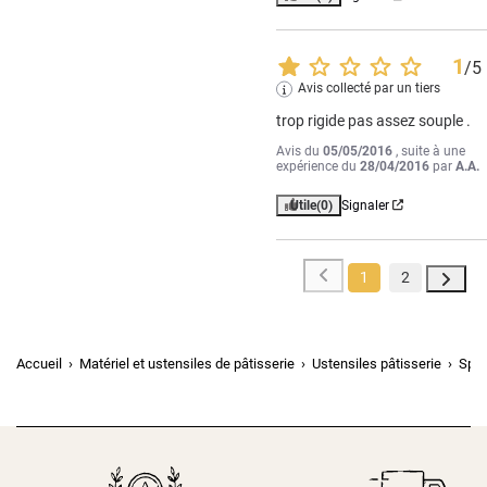
1
/
5
Avis collecté par un tiers
trop rigide pas assez souple .
Avis du
05/05/2016
, suite à une
expérience du
28/04/2016
par
A.A.
Utile
(0)
Signaler
1
2
Accueil
Matériel et ustensiles de pâtisserie
Ustensiles pâtisserie
Spat