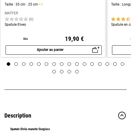
Taille : 35 cm · 25 cm
+1
Taille : Lon
MATFER
(0)
Spatule Elveo
Spatule en 
19,90 €
Dès
Ajouter au panier
Aperçu rapide
Description
Spatule Elvéa manche Exoglass