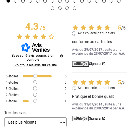
4.3
5
/
5
/
5
Avis collecté par un tiers
conforme aux attentes
Avis du
29/07/2017
, suite à une
expérience du
23/07/2017
par
A.A.
Basé sur
6
avis soumis à un
contrôle
Utile
(0)
Signaler
Voir tous les avis sur ce site
5
étoiles
5
5
/
5
4
étoiles
0
Avis collecté par un tiers
3
étoiles
0
2
étoiles
0
Pratique et bonne qualit
1
étoile
1
Avis du
31/07/2014
, suite à une
expérience du
23/07/2014
par
A.A.
Trier les avis
Utile
(0)
Signaler