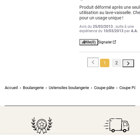
Produit déformé après une seule
utilisation au lave-vaisselle. Che
pour un usage unique !
Avis du
25/03/2013
, suite à une
expérience du
10/03/2013
par
A.A.
Utile
(0)
Signaler
1
2
Accueil
Boulangerie
Ustensiles boulangerie
Coupe-pâte
Coupe Pâte 
Depuis 1932
Livraison rapide 24/48