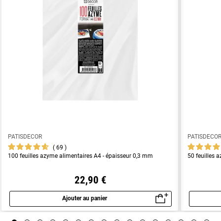
PATISDECOR
PATISDECO
69
100 feuilles azyme alimentaires A4 - épaisseur 0,3 mm
50 feuilles 
22,90 €
Ajouter au panier
Aperçu rapide