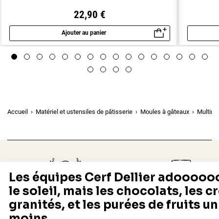
22,90 €
Ajouter au panier
Aperçu rapide
Accueil
Matériel et ustensiles de pâtisserie
Moules à gâteaux
Multimo
Depuis 1932
Livraison rapide 24/48
Fabricant français reconnu
Offerte dès 69 € en point rela