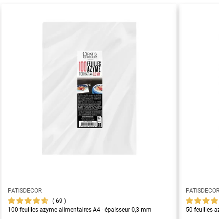
PATISDECOR
PATISDECO
69
100 feuilles azyme alimentaires A4 - épaisseur 0,3 mm
50 feuilles 