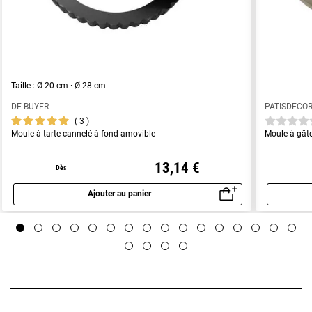
Taille : Ø 20 cm · Ø 28 cm
DE BUYER
PATISDECO
3
Moule à tarte cannelé à fond amovible
Moule à gât
13,14 €
Dès
Ajouter au panier
Aperçu rapide