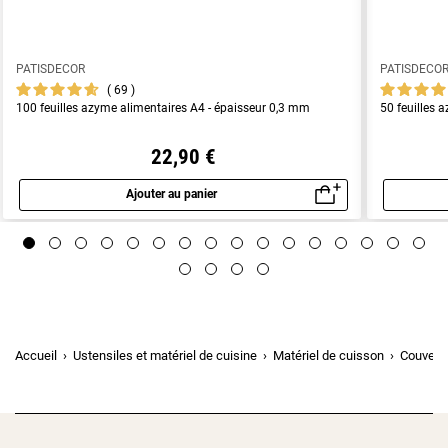
PATISDECOR
PATISDECO
69
100 feuilles azyme alimentaires A4 - épaisseur 0,3 mm
50 feuilles 
22,90 €
Ajouter au panier
Aperçu rapide
Accueil
Ustensiles et matériel de cuisine
Matériel de cuisson
Couverc