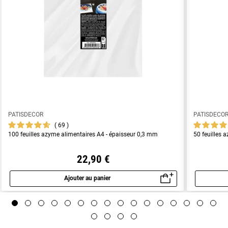
PATISDECOR
PATISDECO
69
100 feuilles azyme alimentaires A4 - épaisseur 0,3 mm
50 feuilles 
22,90 €
Ajouter au panier
Aperçu rapide