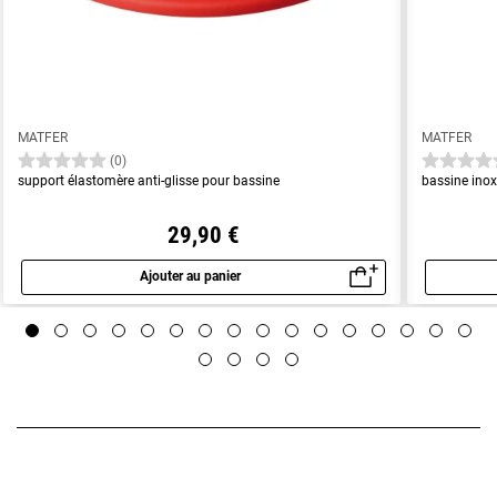
MATFER
MATFER
(0)
support élastomère anti-glisse pour bassine
bassine ino
29,90 €
Ajouter au panier
Aperçu rapide