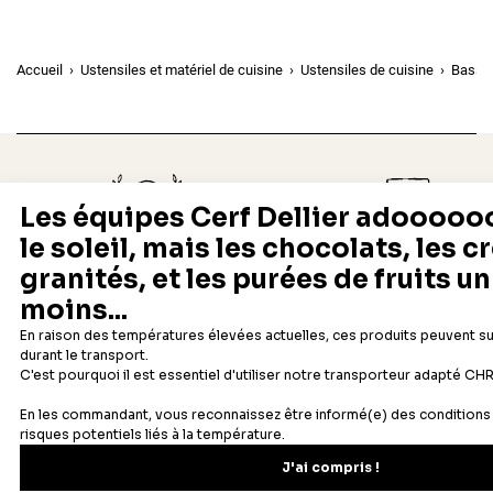
Accueil
Ustensiles et matériel de cuisine
Ustensiles de cuisine
Bassi
Depuis 1932
Livraison rapide 24/48
Fabricant français reconnu
Offerte dès 69 € en point rela
Newsletter
Recevez les recettes, astuces et offres spéciales.