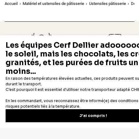
Accueil
Matériel et ustensiles de pâtisserie
Ustensiles pâtisserie
Doui
Depuis 1932
Livraison rapide 24/48
Fabricant français reconnu
Offerte dès 69 € en point rela
Newsletter
Recevez les recettes, astuces et offres spéciales.
S'inscrire