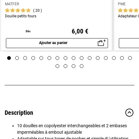
MATFER
PME
20
Douille petits fours
Adaptateur C
6,00 €
Dès
Ajouter au panier
Aperçu rapide
Description
10 douilles en copolyester interchangeables et 2 embases
imperméables à embout ajustable
Adaptable sur tous types de poches et simple d\'utilisation