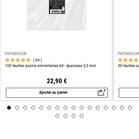
PATISDECOR
PATISDECO
69
100 feuilles azyme alimentaires A4 - épaisseur 0,3 mm
50 feuilles 
22,90 €
Ajouter au panier
Aperçu rapide