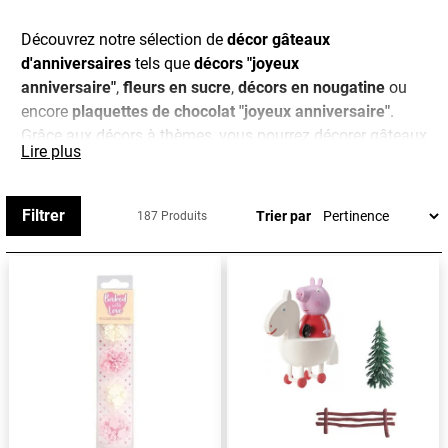
Découvrez notre sélection de
décor gâteaux
d'anniversaires
tels que
décors "joyeux
anniversaire"
,
fleurs en sucre
,
décors en nougatine
ou
encore
plaquettes de chocolat "joyeux anniversaire"
.
Grâce aux décors à thèmes, vous pourrez décorer gâteaux
Lire plus
et tables de fêtes aux couleurs de la Reine des neiges, de
Violetta, Cars,
Filtrer
Trier par
187 Produits
En bref, tout le nécessaire pour faire de votre
anniversaire un jour inoubliable !