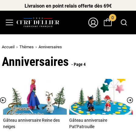
Livraison en point relais offerte dès 69€
0
Menu
Mon Compte
Accueil
Thèmes
Anniversaires
Anniversaires
- Page 4
Gâteau anniversaire Reine des
Gâteau anniversaire
neiges
Pat'Patrouille