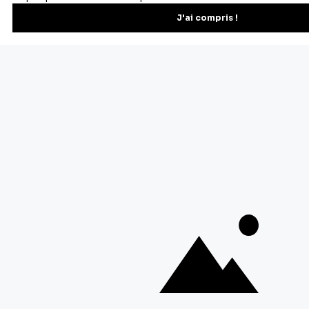
Recevez les recettes, astuces et offres spéciales.
S'inscrire
Vous pourrez vous désinscrire depuis votre espace client.
À propos de Cerf Dellier
Votre commande
Guides et conseil
Contactez notre service client