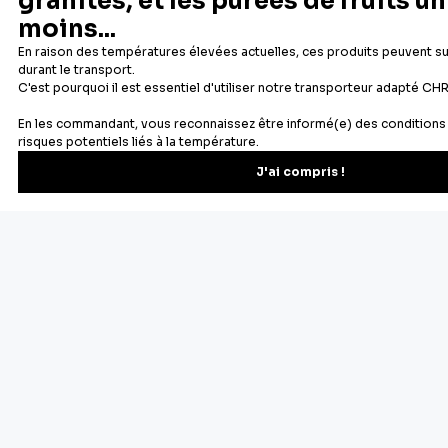
Depuis 1932
Livraison rapide 24/48
Fabricant français reconnu
Offerte dès 69 € en point rela
Newsletter
Recevez les recettes, astuces et offres spéciales.
S'inscrire
Vous pourrez vous désinscrire depuis votre espace client.
À propos de Cerf Dellier