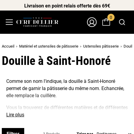
Livraison en point relais offerte dès 69€
0
Menu
Mon Compte
Accueil
Matériel et ustensiles de pâtisserie
Ustensiles pâtisserie
Douill
Douille à Saint-Honoré
Comme son nom l'indique, la douille à Saint-Honoré
permet de garnir la pâtisserie du même nom. Echancrée,
elle remplace la cuillère.
Vous la trouverez de différentes matières et de différentes
tailles.
Lire plus
Filtrer
Trier par