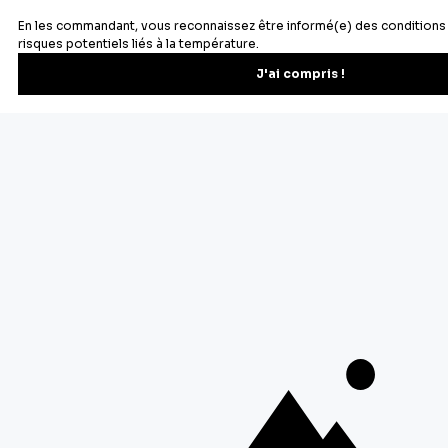
Newsletter
Recevez les recettes, astuces et offres spéciales.
S'inscrire
Vous pourrez vous désinscrire depuis votre espace client.
À propos de Cerf Dellier
Votre commande
Guides et conseil