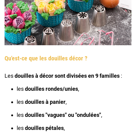
Qu'est-ce que les douilles décor ?
Les
douilles à décor
sont divisées en 9 familles
:
les
douilles rondes/unies
,
les
douilles à panier
,
les
douilles "vagues" ou "ondulées"
,
les
douilles pétales
,