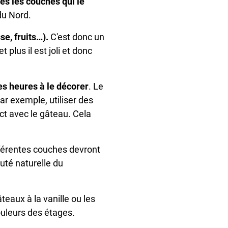
es les couches qui le
du Nord.
e, fruits…).
C'est donc un
 plus il est joli et donc
des heures à le décorer
. Le
ar exemple, utiliser des
ect avec le gâteau. Cela
ifférentes couches devront
uté naturelle du
teaux à la vanille ou les
ouleurs des étages.