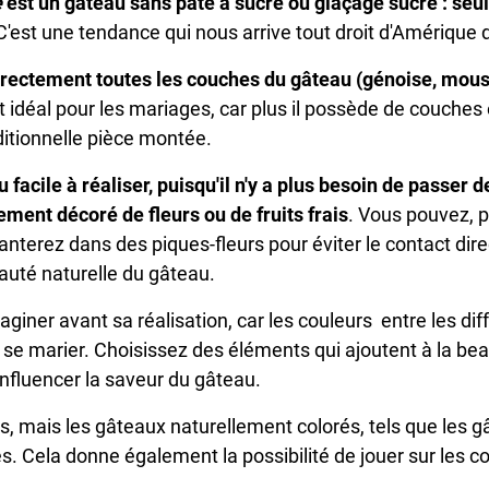
e
est un gâteau sans pâte à sucre ou glaçage sucré : seul
'est une tendance qui nous arrive tout droit d'Amérique 
irectement toutes les couches du gâteau (génoise, mouss
t idéal pour les mariages, car plus il possède de couches et
aditionnelle pièce montée.
 facile à réaliser, puisqu'il n'y a plus besoin de passer 
ment décoré de fleurs ou de fruits frais
. Vous pouvez, p
anterez dans des piques-fleurs pour éviter le contact dir
auté naturelle du gâteau.
maginer avant sa réalisation, car les couleurs entre les d
 se marier.
Choisissez des éléments qui ajoutent à la bea
influencer la saveur du gâteau.
s, mais les gâteaux naturellement colorés, tels que les gâ
s. Cela donne également la possibilité de jouer sur les c