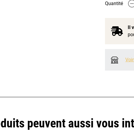
Quantité
-
Il
pou
Voir
duits peuvent aussi vous in