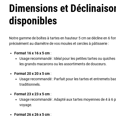
Dimensions et Déclinaiso
disponibles
Notre gamme de boîtes à tartes en hauteur 5 cm se décline en 6 fo
précisément au diamètre de vos moules et cercles à pâtisserie :
Format 16 x 16 x 5 cm
:
Usage recommandé : Idéal pour les petites tartes ou quiches i
les grands macarons ou les assortiments de douceurs.
Format 20 x 20 x 5 cm
:
Usage recommandé : Parfait pour les tartes et entremets bas 
traditionnels.
Format 23 x 23 x 5 cm
:
Usage recommandé : Adapté aux tartes moyennes de 4 à 6 pa
voyage.
Format 26 x 26 x 5 cm
: