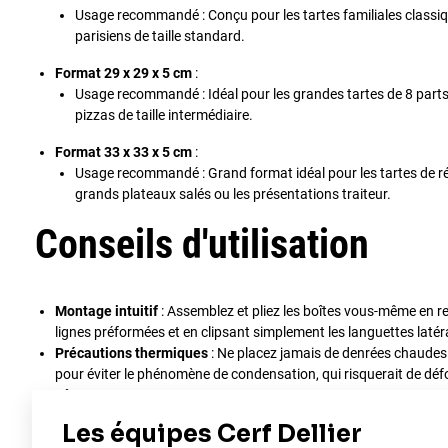
Usage recommandé : Conçu pour les tartes familiales classiqu
parisiens de taille standard.
Format 29 x 29 x 5 cm
:
Usage recommandé : Idéal pour les grandes tartes de 8 parts, 
pizzas de taille intermédiaire.
Format 33 x 33 x 5 cm
:
Usage recommandé : Grand format idéal pour les tartes de réc
grands plateaux salés ou les présentations traiteur.
Conseils d'utilisation
Montage intuitif
: Assemblez et pliez les boîtes vous-même en re
lignes préformées et en clipsant simplement les languettes latér
Précautions thermiques
: Ne placez jamais de denrées chaudes o
pour éviter le phénomène de condensation, qui risquerait de défo
pâtes.
Stabilité
: Pour une manipulation encore plus sereine, vous pouv
sous votre tarte avant de la placer dans la boîte.