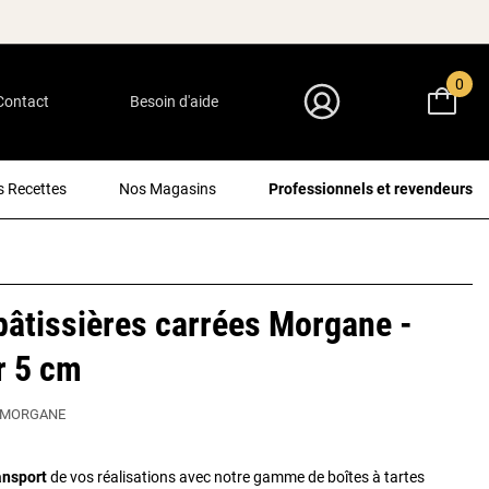
0
Contact
Besoin d'aide
Mon Compte
 Recettes
Nos Magasins
Professionnels et revendeurs
pâtissières carrées Morgane -
r 5 cm
5MORGANE
ansport
de vos réalisations avec notre gamme de boîtes à tartes