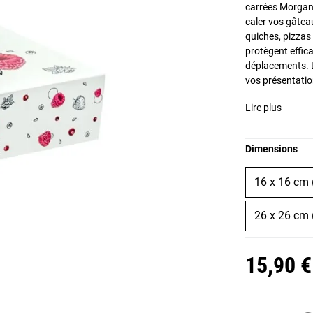
carrées Morgane
caler vos gâteau
quiches, pizzas
protègent effic
déplacements. L
vos présentati
Lire plus
Dimensions
16 x 16 cm 
26 x 26 cm 
15,90 €