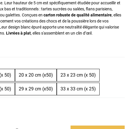
. Leur hauteur de 5 cm est spécifiquement étudiée pour accueillir et
x bas et traditionnels : tartes sucrées ou salées, flans parisiens,
 ou galettes. Conçues en
carton robuste de qualité alimentaire
, elles
acement vos créations des chocs et de la poussière lors de vos
eur design blanc épuré apporte une neutralité élégante qui valorise
ons.
Livrées à plat
, elles s'assemblent en un clin d’œil.
(x 50)
20 x 20 cm (x50)
23 x 23 cm (x 50)
(x 50)
29 x 29 cm (x50)
33 x 33 cm (x 25)