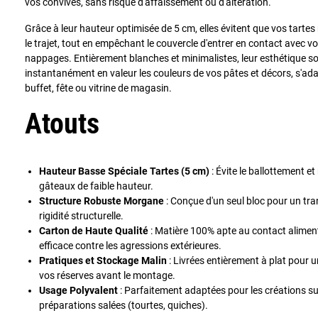
vos convives, sans risque d'affaissement ou d'altération.
Grâce à leur hauteur optimisée de 5 cm, elles évitent que vos tarte
le trajet, tout en empêchant le couvercle d'entrer en contact avec vos
nappages. Entièrement blanches et minimalistes, leur esthétique s
instantanément en valeur les couleurs de vos pâtes et décors, s'ad
buffet, fête ou vitrine de magasin.
Atouts
Hauteur Basse Spéciale Tartes (5 cm)
: Évite le ballottement e
gâteaux de faible hauteur.
Structure Robuste Morgane
: Conçue d'un seul bloc pour un tra
rigidité structurelle.
Carton de Haute Qualité
: Matière 100% apte au contact aliment
efficace contre les agressions extérieures.
Pratiques et Stockage Malin
: Livrées entièrement à plat pou
vos réserves avant le montage.
Usage Polyvalent
: Parfaitement adaptées pour les créations 
préparations salées (tourtes, quiches).