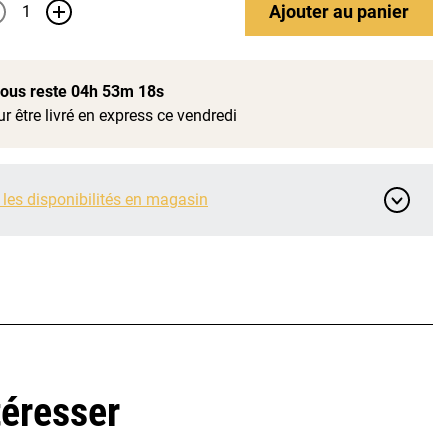
Ajouter
au panier
+
 vous reste
04h 53m 17s
r être livré en express ce vendredi
 les disponibilités en magasin
téresser