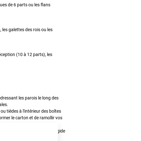
es de 6 parts ou les flans
les galettes des rois ou les
eption (10 à 12 parts), les
dressant les parois le long des
ales.
u tièdes à l'intérieur des boîtes
rmer le carton et de ramollir vos
ez glisser un rond cartonné rigide