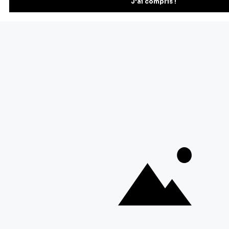
À propos de Cerf Dellier
Votre commande
Guides et conseil
Contactez notre service client
© 2026 Cerf Dellier
•
Mentions légales
•
Conditions générales de ventes
•
Personnaliser les cookies