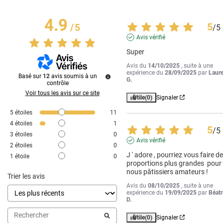
4.9
5
/
5
/
5
Avis vérifié
Super
Avis du
14/10/2025
, suite à une
expérience du
28/09/2025
par
Laur
Basé sur
12
avis soumis à un
G.
contrôle
Voir tous les avis sur ce site
Utile
(0)
Signaler
5
étoiles
11
4
étoiles
1
5
/
5
3
étoiles
0
Avis vérifié
2
étoiles
0
J ' adore , pourriez vous faire de
1
étoile
0
proportions plus grandes  pour 
nous pâtissiers amateurs !
Trier les avis
Avis du
08/10/2025
, suite à une
expérience du
19/09/2025
par
Béatr
D.
Utile
(0)
Signaler