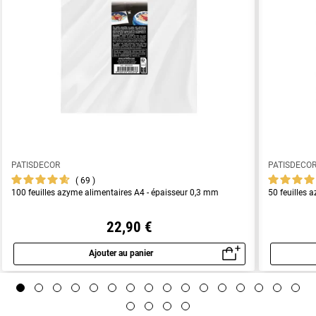
PATISDECOR
PATISDECO
69
100 feuilles azyme alimentaires A4 - épaisseur 0,3 mm
50 feuilles 
22,90 €
Ajouter au panier
Aperçu rapide