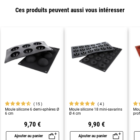
Ces produits peuvent aussi vous intéresser
15
4
Moule silicone 6 demi-sphères Ø
Moule silicone 18 mini-savarins
Mou
6 cm
Ø 4 cm
pro
9,70 €
9,90 €
Ajouter au panier
Ajouter au panier
Aperçu rapide
Aperçu rapide