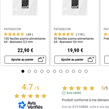
PATISDECOR
PATISDECOR
PAT
69
119
100 feuilles azyme alimentaires
50 feuilles azyme alimentaires
Pré
A4 - épaisseur 0,3 mm
A4 - épaisseur 0,6 mm
22,90 €
19,90 €
Ajouter au panier
Ajouter au panier
Aperçu rapide
Aperçu rapide
4.7
5
/
5
/
5
Avis vérifié
Produit conforme à ma deman
Avis du
21/11/2024
, suite à une ex