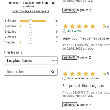
du
28/07/2022
par
A.A.
Basé sur
18
avis soumis à un
contrôle
Utile
(0)
Signaler
Voir tous les avis sur ce site
5
étoiles
16
5
/
5
4
étoiles
1
Avis vérifié
3
étoiles
0
2
étoiles
0
super pour mes petites patisser
1
étoile
1
Avis du
11/03/2022
, suite à une ex
du
02/03/2022
par
A.A.
Trier les avis
Utile
(0)
Signaler
5
/
5
Avis collecté par un tiers
Bon produit. Rien à signaler
Avis du
01/08/2017
, suite à une ex
du
26/07/2017
par
A.A.
Utile
(0)
Signaler