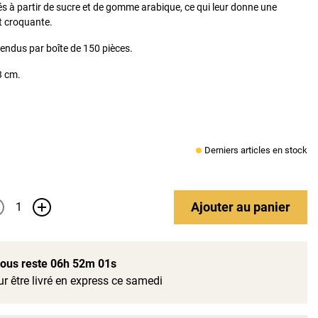
ués à partir de sucre et de gomme arabique, ce qui leur donne une
t croquante.
ndus par boîte de 150 pièces.
3 cm.
Derniers articles en stock
Ajouter
au panier
+
 vous reste
06h 52m 00s
r être livré en express ce samedi