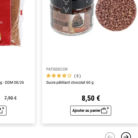
PATISDECOR
5
 g - DDM 08/26
Sucre pétillant chocolat 60 g
8,50 €
7,90 €
Ajouter au panier
u rapide
Aperçu rapide