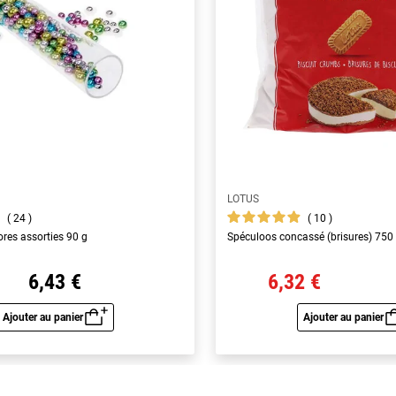
LOTUS
24
10
ores assorties 90 g
Spéculoos concassé (brisures) 750
6,43 €
6,32 €
Ajouter au panier
Ajouter au panier
Aperçu rapide
Aperç