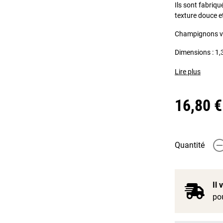
Ils sont fabriq
texture douce e
Champignons ve
Dimensions :
1,
Lire plus
16,80 €
Quantité
-
Il
pou