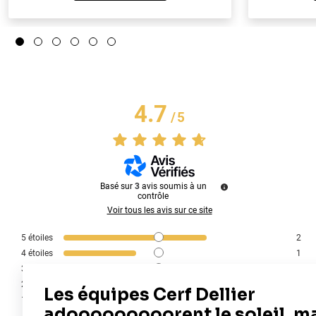
4.7
/
5
Basé sur
3
avis soumis à un
contrôle
Voir tous les avis sur ce site
5
étoiles
2
4
étoiles
1
3
étoiles
0
2
étoiles
0
1
étoile
0